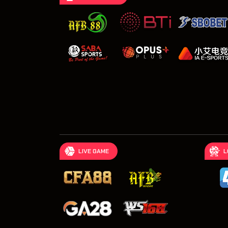
LIVE GAME
L