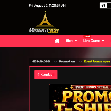
Fri, August 7, 11:20:58 AM
Slot
Live Game
MENARA368
Promotion
Event bonus spesi
Kembali