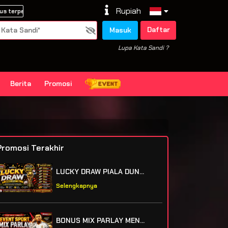
Rupiah
percaya proses cepat tanpa ribet, Pastikan untuk mengecek BANK TUJUAN se
Daftar
Masuk
Lupa Kata Sandi ?
Berita
Promosi
Promosi Terakhir
LUCKY DRAW PIALA DUN...
Selengkapnya
BONUS MIX PARLAY MEN...