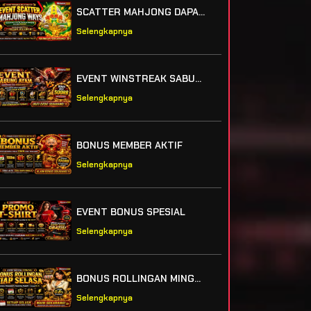
SCATTER MAHJONG DAPA...
Selengkapnya
EVENT WINSTREAK SABU...
Selengkapnya
BONUS MEMBER AKTIF
Selengkapnya
EVENT BONUS SPESIAL
Selengkapnya
BONUS ROLLINGAN MING...
Selengkapnya