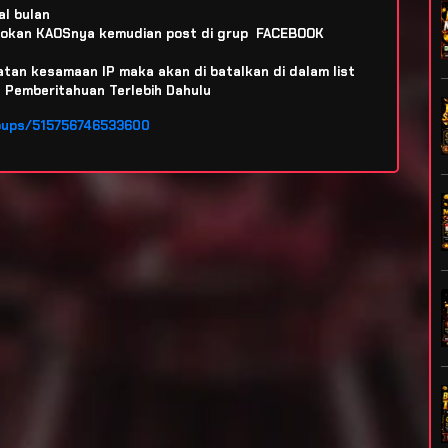
al bulan
otokan KAOSnya kemudian post di grup FACEBOOK
atan kesamaan IP maka akan di batalkan di dalam list
 Pemberitahuan Terlebih Dahulu
oups/515756746533600