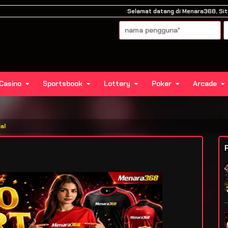
Selamat datang di Menara368, Situs ter
Casino
Sportsbook
Lottery
Poker
Arcade
al