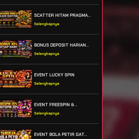
SCATTER HITAM PRAGMA...
Selengkapnya
BONUS DEPOSIT HARIAN...
Selengkapnya
EVENT LUCKY SPIN
Selengkapnya
EVENT FREESPIN &...
Selengkapnya
EVENT BOLA PETIR GAT...