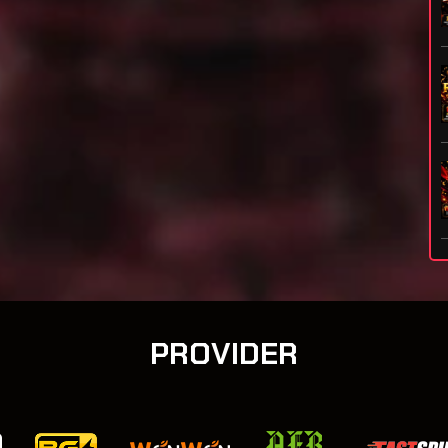
PROVIDER