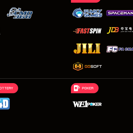
OTTERY
POKER