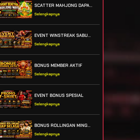
SCATTER MAHJONG DAPA...
Selengkapnya
EVENT WINSTREAK SABU...
Selengkapnya
BONUS MEMBER AKTIF
Selengkapnya
EVENT BONUS SPESIAL
Selengkapnya
BONUS ROLLINGAN MING...
Selengkapnya