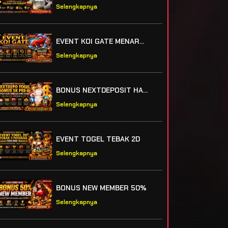
Selengkapnya
EVENT KOI GATE MENAR...
Selengkapnya
BONUS NEXTDEPOSIT HA...
Selengkapnya
EVENT TOGEL TEBAK 2D
Selengkapnya
BONUS NEW MEMBER 50%
Selengkapnya